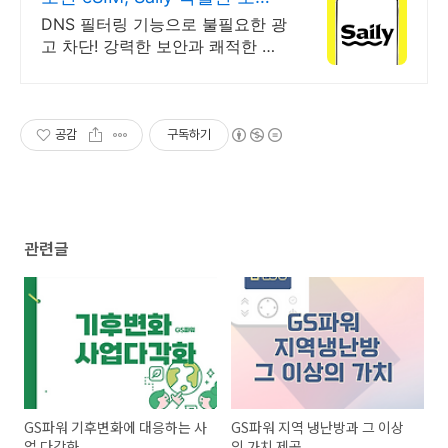
안정적인 연결
DNS 필터링 기능으로 불필요한 광
고 차단! 강력한 보안과 쾌적한 인
터넷 연결. 여름한정특가, 5% 할인
에 Saily 크레딧 최대 5% 캐시백까
지!
공감
구독하기
관련글
GS파워 기후변화에 대응하는 사
GS파워 지역 냉난방과 그 이상
업 다각화
의 가치 제공