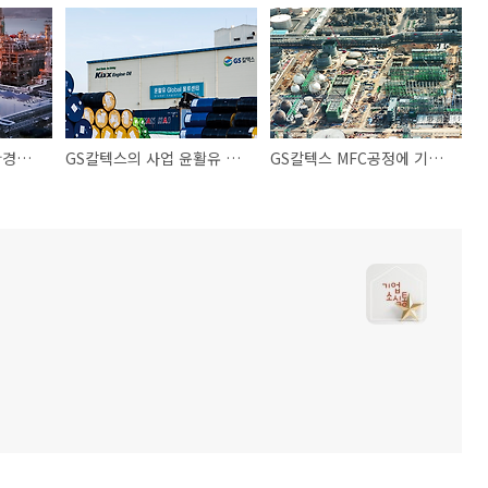
GS칼텍스의 혁신 친환경경영 탄소감축 에너지효율화
GS칼텍스의 사업 윤활유 베이스오일
GS칼텍스 MFC공정에 기초한 올레핀 에틸렌 프로필렌 혼합C4유분