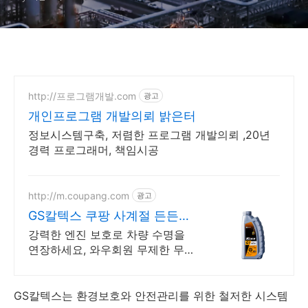
http://프로그램개발.com
광고
개인프로그램 개발의뢰 밝은터
정보시스템구축, 저렴한 프로그램 개발의뢰 ,20년
경력 프로그래머, 책임시공
http://m.coupang.com
광고
GS칼텍스 쿠팡 사계절 든든한
성능
강력한 엔진 보호로 차량 수명을
연장하세요, 와우회원 무제한 무료
배송. 주행감 개선과 연비 향상을
한번에! 쿠팡에서 엔진오일 만나보
세요.
GS칼텍스는 환경보호와 안전관리를 위한 철저한 시스템