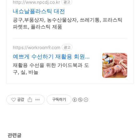
http://www.npcdj.co.kr
광고
내쇼날플라스틱 대전
공구,부품상자, 농수산물상자, 쓰레기통, 프라스틱
파렛트, 플라스틱 제품
https://workroom9.com
광고
예쁘게 수선하기 재활용 회원
가입시 3% 즉시할인
재활용 수선을 위한 가이드북과 도
구, 실, 바늘
공감
구독하기
관련글